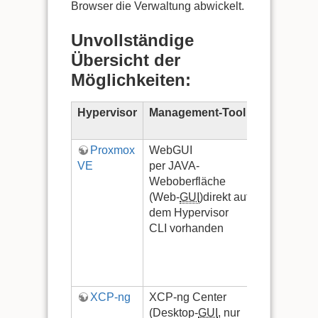
Browser die Verwaltung abwickelt.
Unvollständige
Übersicht der
Möglichkeiten:
Hypervisor
Management-Tool
Basis-
System
Proxmox
WebGUI
spezielle
VE
per JAVA-
Linux-
Weboberfläche
System,
(Web-
GUI
)direkt auf
Debian-B
dem Hypervisor
Hypervis
CLI vorhanden
und Syst
werden
gemeins
installiert
XCP-ng
XCP-ng Center
speziell 
(Desktop-
GUI
, nur
XCP-ng