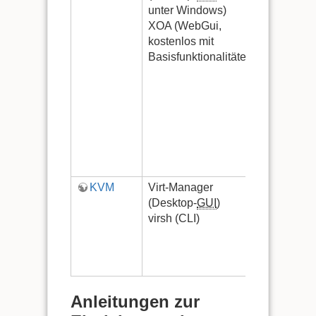
unter Windows)
angepass
XOA (WebGui,
CentOS
kostenlos mit
Basisfunktionalitäten)
KVM
Virt-Manager
vollwerti
(Desktop-
GUI
)
Ubuntu-
virsh (CLI)
Server
KVM mit
Qemu
nachinstal
Anleitungen zur