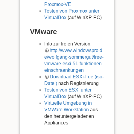
Proxmox-VE
Testen von Proxmox unter
VirtualBox
(auf WinXP-PC)
VMware
Info zur freien Version:
http://www.windowspro.d
e/wolfgang-sommergut/free-
vmware-esxi-51-funktionen-
einschraenkungen
Download ESXi-free (iso-
Datei)
nach Registrierung
Testen von ESXi unter
VirtualBox
(auf WinXP-PC)
Virtuelle Umgebung in
VMWare Workstation
aus
den heruntergeladenen
Appliances