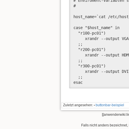
# Enviroment-Variablen s
#

host_name=`cat /etc/host
case "$host_name" in

  "r100-pc01") 

     xrandr --output VGA
  ;;

  "r200-pc01") 

     xrandr --output HDM
  ;;

  "r300-pc01") 

     xrandr --output DVI
  ;;

esac
Zuletzt angesehen:
buttonbar-beispiel
•
[[anwenderwiki:li
Falls nicht anders bezeichnet, 