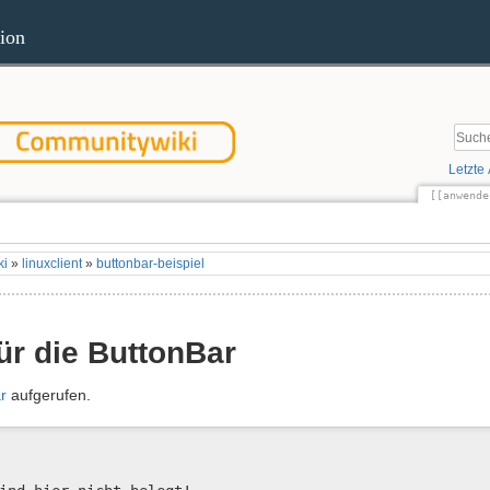
ion
Letzte
[[anwende
Quel
ki
»
linuxclient
»
buttonbar-beispiel
für die ButtonBar
r
aufgerufen.