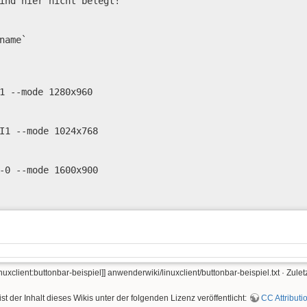
ind hier nicht belegt!

name`

1 --mode 1280x960

I1 --mode 1024x768

-0 --mode 1600x900

nuxclient:buttonbar-beispiel]]
anwenderwiki/linuxclient/buttonbar-beispiel.txt
· Zulet
ist der Inhalt dieses Wikis unter der folgenden Lizenz veröffentlicht:
CC Attributi