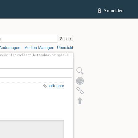
Anmelden
Suche
 Änderungen
Medien-Manager
Übersicht
rwiki:linuxclient:buttonbar-beispiel]]
ltext anzeigen
Ältere Versionen
Quelltext anzeigen
Ältere Versionen
buttonbar
Links hierher
Nach oben