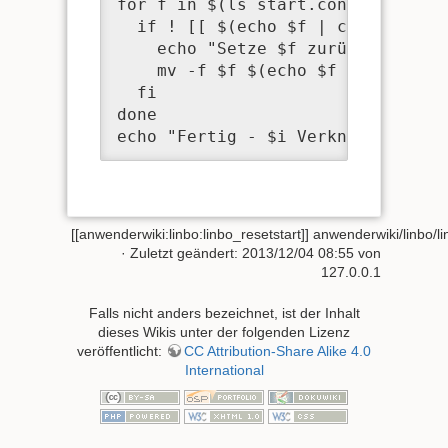
for f in $(ls start.conf-* 2>/dev
  if ! [[ $(echo $f | cut -d "." 
    echo "Setze $f zurück auf $(e
    mv -f $f $(echo $f | cut -d "
  fi

done

echo "Fertig - $i Verknüpfungen w
[[anwenderwiki:linbo:linbo_resetstart]]
anwenderwiki/linbo/li
· Zuletzt geändert:
2013/12/04 08:55
von
127.0.0.1
Falls nicht anders bezeichnet, ist der Inhalt
dieses Wikis unter der folgenden Lizenz
veröffentlicht:
CC Attribution-Share Alike 4.0
International