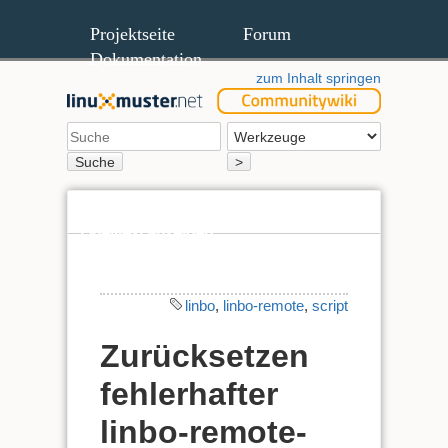
Projektseite
Forum
Dokumentation
zum Inhalt springen
Suche
>
Quelltext anzeigen
Ältere Versionen
linbo
,
linbo-remote
,
script
Zurücksetzen
fehlerhafter
linbo-remote-