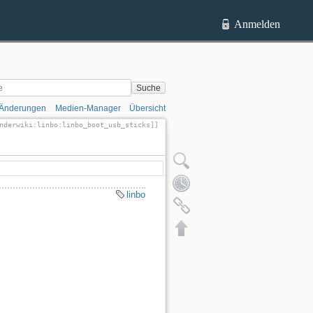
Anmelden
Suche
 Änderungen
Medien-Manager
Übersicht
nderwiki:linbo:linbo_boot_usb_sticks]]
ltext anzeigen
Ältere Versionen
Quelltext anzeigen
Ältere Versionen
linbo
Links hierher
Nach oben