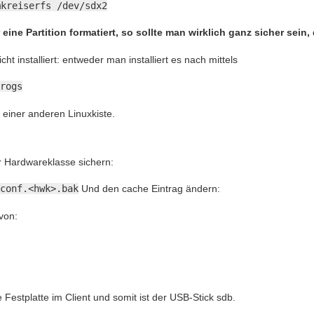
mkreiserfs /dev/sdx2
ne Partition formatiert, so sollte man wirklich ganz sicher sein, 
cht installiert: entweder man installiert es nach mittels
rogs
 einer anderen Linuxkiste.
r Hardwareklasse sichern:
conf.<hwk>.bak
Und den cache Eintrag ändern:
von:
e Festplatte im Client und somit ist der USB-Stick sdb.