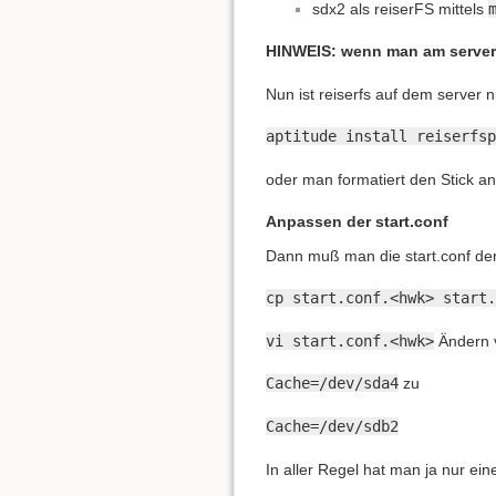
sdx2 als reiserFS mittels
HINWEIS: wenn man am server ei
Nun ist reiserfs auf dem server ni
aptitude install reiserfsp
oder man formatiert den Stick an
Anpassen der start.conf
Dann muß man die start.conf de
cp start.conf.<hwk> start.
vi start.conf.<hwk>
Ändern 
Cache=/dev/sda4
zu
Cache=/dev/sdb2
In aller Regel hat man ja nur ein