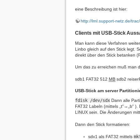
eine Beschreibung ist hier:
http://lml.support-netz.de/tr
Clients mit USB-Stick Aus
Man kann diese Verfahren weite
Linbo gleich auf den Stick legt
direkt über den Stick betanken (P
Um das zu erreichen muß man de
sdb1 FAT32 512
MB
sdb2 reiser
USB-Stick am server Partitioni
fdisk /dev/sdx
Dann alle Part
FAT32 Labeln (mittels „t“→„b“ ). 
LINUX sein. Die Änderungen mitte
Dann den Stick formatieren:
sdx1 als FAT32 mittels
mk