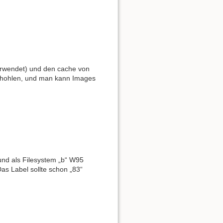
rwendet) und den cache von
o hohlen, und man kann Images
und als Filesystem „b“ W95
Das Label sollte schon „83“