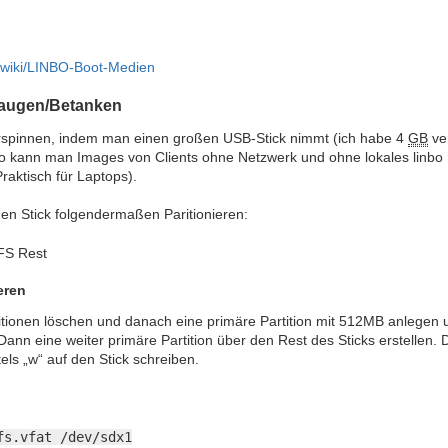
ac/wiki/LINBO-Boot-Medien
saugen/Betanken
rspinnen, indem man einen großen USB-Stick nimmt (ich habe 4
GB
ve
. So kann man Images von Clients ohne Netzwerk und ohne lokales linb
raktisch für Laptops).
n Stick folgendermaßen Paritionieren:
FS Rest
eren
itionen löschen und danach eine primäre Partition mit 512MB anlegen 
Dann eine weiter primäre Partition über den Rest des Sticks erstellen. 
ls „w“ auf den Stick schreiben.
fs.vfat /dev/sdx1