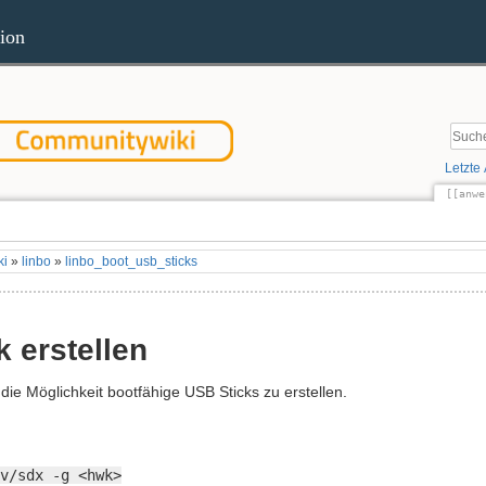
ion
Letzte
[[anwe
Quel
ki
»
linbo
»
linbo_boot_usb_sticks
 erstellen
 die Möglichkeit bootfähige USB Sticks zu erstellen.
v/sdx -g <hwk>