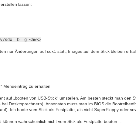
erstellen lassen:
v/sdx -b -g <hwk>
den nur Änderungen auf sdx1 statt, Images auf dem Stick bleiben erhal
“ Menüeintrag zu erhalten.
t auf „booten von USB-Stick“ umstellen. Am besten steckt man den St
 bei Desktoprechnern). Ansonsten muss man im BIOS die Bootreihenfolg
 auf). Ich boote vom Stick als Festplatte, als nicht SuperFloppy oder so
nd können wahrscheinlich nicht vom Stck als Festplatte booten …