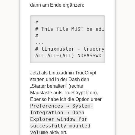
dann am Ende ergänzen:
#

# This file MUST be edited with t
#

...

# linuxmuster - truecrypt

ALL ALL=(ALL) NOPASSWD:/usr/bin/t
Jetzt als Linuxadmin TrueCrypt
starten und in der Dash den
„Starter behalten“ (rechte
Maustaste aufs TrueCrypt-Icon).
Ebenso habe ich die Option unter
Preferences → System-
Integration → Open
Explorer window for
successfully mounted
volume
aktiviert.