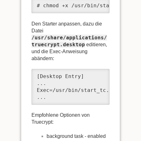
# chmod +x /usr/bin/start_tc.sh
Den Starter anpassen, dazu die
Datei
/usr/share/applications/
truecrypt.desktop
editieren,
und die Exec-Anweisung
abändern:
[Desktop Entry]

...

Exec=/usr/bin/start_tc.sh

...
Empfohlene Optionen von
Truecrypt:
background task - enabled