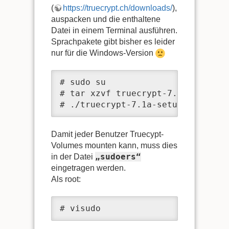
(
https://truecrypt.ch/downloads/
),
auspacken und die enthaltene
Datei in einem Terminal ausführen.
Sprachpakete gibt bisher es leider
nur für die Windows-Version
# sudo su

# tar xzvf truecrypt-7.1a-linux-x
# ./truecrypt-7.1a-setup-x86
Damit jeder Benutzer Truecypt-
Volumes mounten kann, muss dies
„sudoers“
in der Datei
eingetragen werden.
Als root:
# visudo