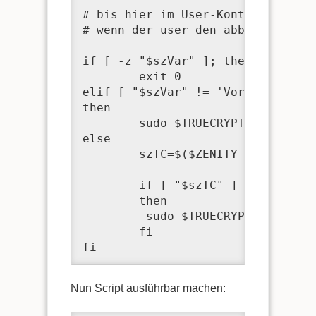
# bis hier im User-Kontext

# wenn der user den abbrechen-but
if [ -z "$szVar" ]; then

	exit 0

elif [ "$szVar" != 'Vorhandenen T
then

	sudo $TRUECRYPT &

else

	szTC=$($ZENITY --file-selection --title="Bitte einen TC-Container auswählen" --filename="$HOME/*")

	if [ "$szTC" ]

	then

	 sudo $TRUECRYPT --background-task --mount --explore $szTC &

	fi

Nun Script ausführbar machen: