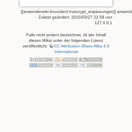
[[anwenderwiki:linuxclient:truecrypt_anpassungen]]
anwende
· Zuletzt geändert:
2015/03/27 22:58
von
127.0.0.1
Falls nicht anders bezeichnet, ist der Inhalt
dieses Wikis unter der folgenden Lizenz
veröffentlicht:
CC Attribution-Share Alike 4.0
International