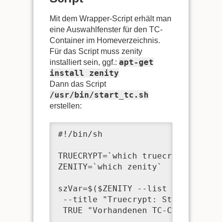
Mit dem Wrapper-Script erhält man
eine Auswahlfenster für den TC-
Container im Homeverzeichnis.
Für das Script muss zenity
apt-get
installiert sein, ggf.:
install zenity
Dann das Script
/usr/bin/start_tc.sh
erstellen:
#!/bin/sh

TRUECRYPT=`which truecrypt`

ZENITY=`which zenity`

szVar=$($ZENITY --list --radiolis
 --title "Truecrypt: Starten oder
 TRUE "Vorhandenen TC-Container ö