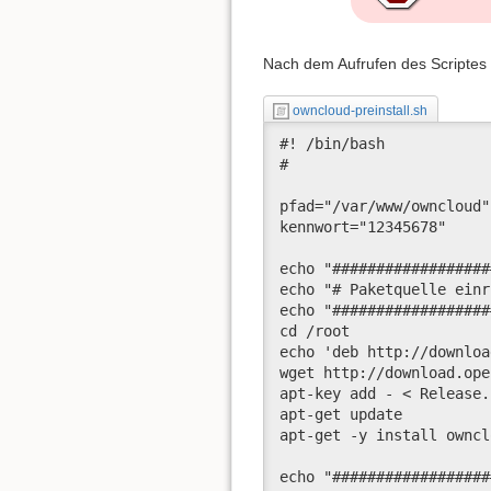
Nach dem Aufrufen des Scriptes
owncloud-preinstall.sh
#! /bin/bash

#

pfad="/var/www/owncloud"

kennwort="12345678"

echo "##################
echo "# Paketquelle einr
echo "##################
cd /root

echo 'deb http://downloa
wget http://download.ope
apt-key add - < Release.k
apt-get update

apt-get -y install ownclo
echo "##################