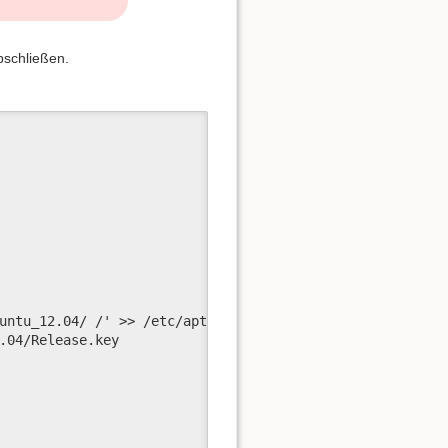
bschließen.
untu_12.04/ /' >> /etc/apt/sources.list.d/owncloud.list

.04/Release.key
