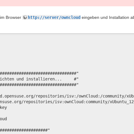
 im Browser
http://server/owncloud
eingeben und Installation a
################################"

ichten und installieren...     #"

################################"

d.opensuse.org/repositories/isv:/ownCloud:/community/xUb
nsuse.org/repositories/isv:ownCloud:community/xUbuntu_12
ey

ud

####################"
