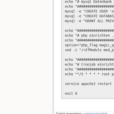
echo "# mysql Datenbank 
echo "##################
mysql -e "CREATE USER 'o
mysql -e "CREATE DATABAS
mysql -e "GRANT ALL PRIV
echo "##################
echo "# php einrichten .
echo "##################
option="php_flag magic_q
sed -i "/<IfModule mod_p
echo "##################
echo "# Cronjob einricht
echo "##################
echo "*/5 * * * * root p
service apache2 restart

exit 0
Zuletzt angesehen:
owncloud-install
•