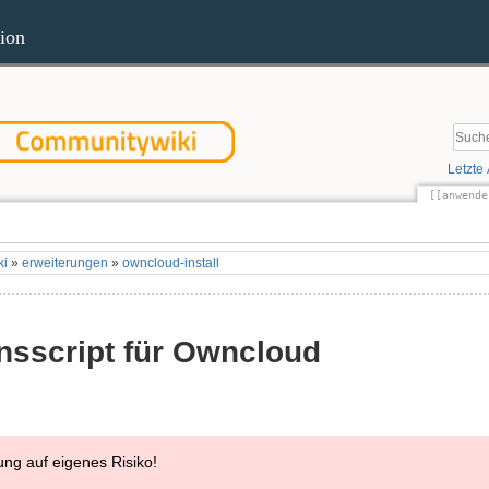
ion
Letzte
[[anwende
Quel
ki
»
erweiterungen
»
owncloud-install
ionsscript für Owncloud
ng auf eigenes Risiko!