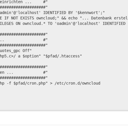
einrichten ...     #"

####################"

admin'@'localhost' IDENTIFIED BY '$kennwort';"

E IF NOT EXISTS owncloud;" && echo "... Datenbank erstell
ILEGES ON owncloud.* TO 'oadmin'@'localhost' IDENTIFIED 
####################"

..                 #"

####################"

uotes_gpc Off"

hp5.c>/ a $option" "$pfad/.htaccess"

####################"

en ...             #"

####################"

hp -f $pfad/cron.php" > /etc/cron.d/owncloud
