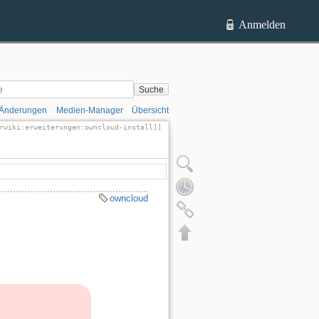
Anmelden
Suche
 Änderungen
Medien-Manager
Übersicht
rwiki:erweiterungen:owncloud-install]]
ltext anzeigen
Ältere Versionen
Quelltext anzeigen
Ältere Versionen
owncloud
Links hierher
Nach oben