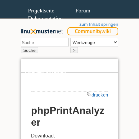
Projektseite
Forum
Dokumentation
zum Inhalt springen
Suche
>
Quelltext anzeigen
Ältere Versionen
drucken
phpPrintAnalyz
er
Download: