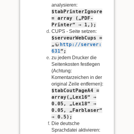
analysieren:
$tabPrinterIgnore
= array („PDF-
Printer“ ⇒ 1,);
CUPS - Seite setzen:
$serveurWebCups =
„
http://server:
631
“;
zu jedem Drucker die
Seitenkosten festlegen
(Achtung:
Komentarzeichen in der
original Zeile entfernen):
$tabCoutPageA4 =
array(„Lex16“ ⇒
0.05, „Lex18“ ⇒
0.05, „Farblaser“
⇒ 0.5);
Die deutsche
Sprachdatei aktivieren: