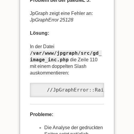
Problem bei der paedML 5:
JpGraph zeigt eine Fehler an:
JpGraphError 25128
Lösung:
In der Datei
/var/www/jpgraph/src/gd_
image_inc.php
die Zeile 110
mit einem doppelten Slash
auskommentieren:
    //JpGraphError::RaiseL(25128)
Probleme:
Die Analyse der gedruckten