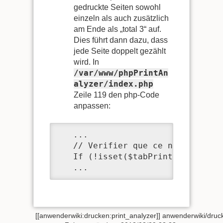
gedruckte Seiten sowohl
einzeln als auch zusätzlich
am Ende als „total 3“ auf.
Dies führt dann dazu, dass
jede Seite doppelt gezählt
wird. In
/var/www/phpPrintAn
alyzer/index.php
Zeile 119 den php-Code
anpassen:
   ...

   // Verifier que ce n'est pas u
   If (!isset($tabPrinterIgnore[$
   ...   
[[anwenderwiki:drucken:print_analyzer]]
anwenderwiki/druck