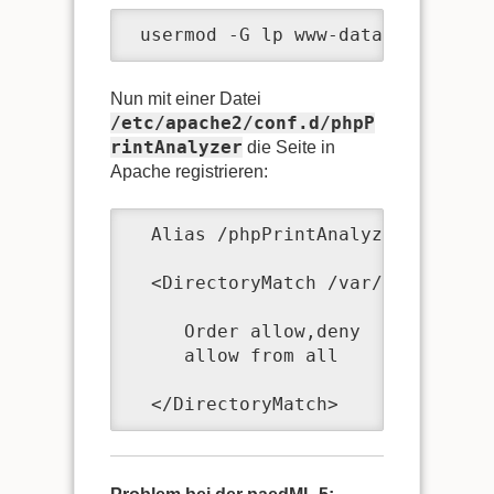
 usermod -G lp www-data 
Nun mit einer Datei
/etc/apache2/conf.d/phpP
rintAnalyzer
die Seite in
Apache registrieren:
  Alias /phpPrintAnalyzer /var/ww
  <DirectoryMatch /var/www/phpPri
     Order allow,deny

     allow from all

  </DirectoryMatch>