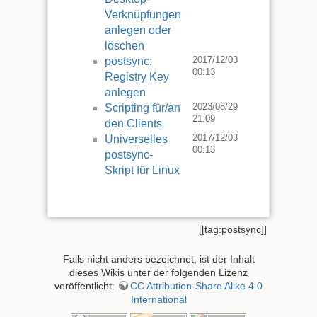
Verknüpfungen
anlegen oder
löschen
2017/12/03
postsync:
00:13
Registry Key
anlegen
2023/08/29
martin.res
Scripting für/an
21:09
den Clients
2017/12/03
Universelles
00:13
postsync-
Skript für Linux
[[tag:postsync]]
Falls nicht anders bezeichnet, ist der Inhalt
dieses Wikis unter der folgenden Lizenz
veröffentlicht:
CC Attribution-Share Alike 4.0
International