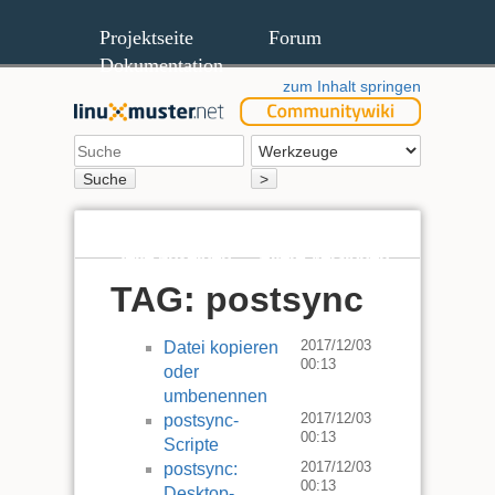
Projektseite
Forum
Dokumentation
zum Inhalt springen
Suche
>
Seite anzeigen
Ältere Versionen
TAG: postsync
2017/12/03
Datei kopieren
00:13
oder
umbenennen
2017/12/03
postsync-
00:13
Scripte
2017/12/03
postsync:
00:13
Desktop-