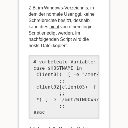
Z.B. im Windows-Verzeichnis, in
dem der normale User ggf. keine
Schreibrechte besitzt, deshalb
kann dies
nicht
von einem login-
Script erledigt werden. Im
nachfolgenden Script wird die
hosts-Datei kopiert.
# vorbelegte Variable: $HOSTNAME

case $HOSTNAME in

 client01)  [ -e "/mnt/WINDOWS/sy
         ;;

 client02|client03)  [ -e "/mnt/W
         ;;

 *) [ -e "/mnt/WINDOWS/system32/d
         ;;

esac