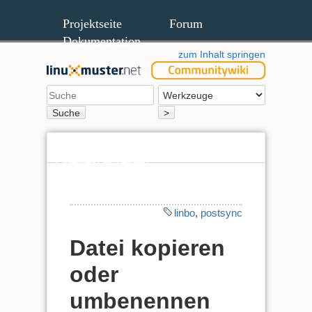
Projektseite
Forum
Dokumentation
zum Inhalt springen
Suche
>
Quelltext anzeigen
Ältere Versionen
linbo
,
postsync
Datei kopieren
oder
umbenennen