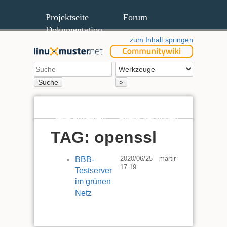
Projektseite
Forum
Dokumentation
zum Inhalt springen
Suche
>
Seite anzeigen
Ältere Versionen
TAG: openssl
2020/06/25
martin.res
BBB-
17:19
Testserver
im grünen
Netz