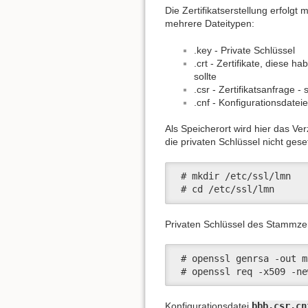
Die Zertifikatserstellung erfol
mehrere Dateitypen:
.key - Private Schlüssel
.crt - Zertifikate, diese
sollte
.csr - Zertifikatsanfrage - 
.cnf - Konfigurationsdatei
Als Speicherort wird hier das Ve
die privaten Schlüssel nicht geset
 # mkdir /etc/ssl/lmn

 # cd /etc/ssl/lmn
Privaten Schlüssel des Stammzert
 # openssl genrsa -out m
 # openssl req -x509 -ne
Konfigurationsdatei
bbb.csr.cn