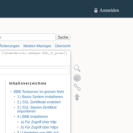
Anmelden
Suche
 Änderungen
Medien-Manager
Übersicht
[[anwenderwiki:webapps:bbb_in_gruen]]
ltext anzeigen
Ältere Versionen
Quelltext anzeigen
Ältere Versionen
Inhaltsverzeichnis
Links hierher
BBB-Testserver im grünen Netz
Nach oben
1.) Basis-System installieren
2.) SSL-Zertifikate erstellen
3.) SSL-Stamm-Zertifikat
importieren
4.) BBB installieren
a) Für Zugriff über http:
b) Für Zugriff über https
5.) Umstellen von http auf