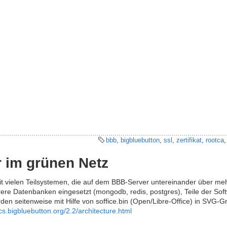
bbb
,
bigbluebutton
,
ssl
,
zertifikat
,
rootca
 im grünen Netz
t vielen Teilsystemen, die auf dem BBB-Server untereinander über meh
e Datenbanken eingesetzt (mongodb, redis, postgres), Teile der Softw
en seitenweise mit Hilfe von soffice.bin (Open/Libre-Office) in SVG-Gra
cs.bigbluebutton.org/2.2/architecture.html