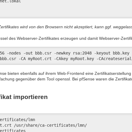
net.lokal

tifikates wird von den Browsern nicht akzeptiert, kann ggf. weggela
lüssel des Webserver-Zertifikates erzeugen und damit Webserver-Zertifik
56 -nodes -out bbb.csr -newkey rsa:2048 -keyout bbb.key 
bbb.csr -CA myRoot.crt -CAkey myRoot.key -CAcreateserial
e bieten ebenfalls auf ihrem Web-Frontend eine Zertifikatserstellung 
einfachung gegenüber dem Tool openssl. Bei pfSense waren die Zertifik
ikat importieren
ertificates/lmn

t.crt /usr/share/ca-certificates/lmn/

ertificates