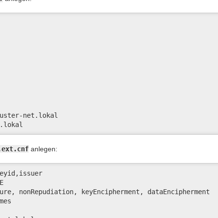
uster-net.lokal

.lokal
.ext.cnf
anlegen:
eyid,issuer



ure, nonRepudiation, keyEncipherment, dataEncipherment

es
