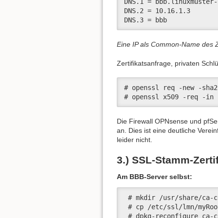
DNS.1 = bbb.linuxmuster-
DNS.2 = 10.16.1.3

DNS.3 = bbb
Eine IP als Common-Name des Zer
Zertifikatsanfrage, privaten Sch
# openssl req -new -sha2
# openssl x509 -req -in 
Die Firewall OPNsense und pfSens
an. Dies ist eine deutliche Ver
leider nicht.
3.) SSL-Stamm-Zertif
Am BBB-Server selbst:
 # mkdir /usr/share/ca-c
 # cp /etc/ssl/lmn/myRoo
 # dpkg-reconfigure ca-c