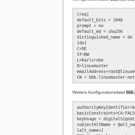
[req]

default_bits = 2048

prompt = no

default_md = sha256

distinguished_name = dn

[dn]

C=DE

ST=BW

L=Karlsruhe

O=linuxmuster

emailAddress=root@linuxm
CN = bbb.linuxmuster-net
Weitere Konfigurationsdatei
bbb
authorityKeyIdentifier=k
basicConstraints=CA:FALSE
keyUsage = digitalSignat
subjectAltName = @alt_nam
[alt_names]
