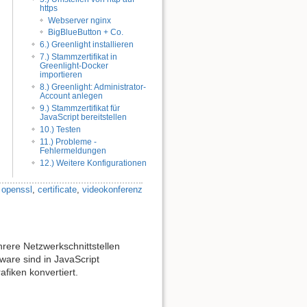
https
Webserver nginx
BigBlueButton + Co.
6.) Greenlight installieren
7.) Stammzertifikat in
Greenlight-Docker
importieren
8.) Greenlight: Administrator-
Account anlegen
9.) Stammzertifikat für
JavaScript bereitstellen
10.) Testen
11.) Probleme -
Fehlermeldungen
12.) Weitere Konfigurationen
,
openssl
,
certificate
,
videokonferenz
rere Netzwerkschnittstellen
are sind in JavaScript
fiken konvertiert.