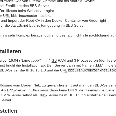
e Browser-CAs von Firefox, Chrome und ins Android-Device
ssl-Zertifikate des BBB-Server
ertifikates beim Webserver nginx
er
URL
bbb.linuxmuster-net.lokal
ht und Import der Root-CA in den Docker-Container von Greenlight
 für die JavaScript-Laufzeitumgebung im BBB-Server
ch als sehr komplex heraus, ggf. sind deshalb nicht alle nachfolgend au
tallieren
erver 16.04 (Name „bbb“) mit 4
GB
RAM und 3 Prozessoren (der Testser
st bricht die Installation ab. Den Server dann mit Namen „bbb“ in die
BBB-Server die IP 10.16.1.3 und die
URL
bbb.linuxmuster-net.lok
lösung vom blauen Netz zu gewährleisten trägt man den BBB-Server m
. Als
DNS
-Server in Blau muss dann beim DHCP der Firewall die blaue I
 LMN-Server selbst als
DNS
-Server beim DHCP und erstellt eine Firewa
Server.
rstellen