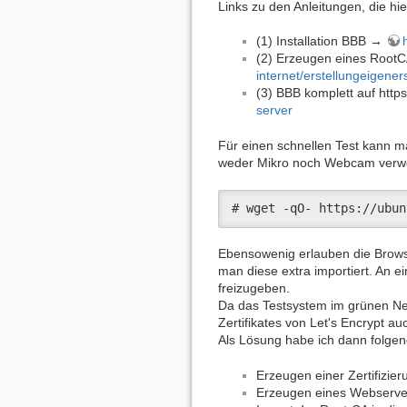
Links zu den Anleitungen, die hi
(1) Installation BBB →
(2) Erzeugen eines RootCA
internet/erstellungeigeners
(3) BBB komplett auf htt
server
Für einen schnellen Test kann ma
weder Mikro noch Webcam verwen
# wget -qO- https://ubun
Ebensowenig erlauben die Browse
man diese extra importiert. An 
freizugeben.
Da das Testsystem im grünen Ne
Zertifikates von Let's Encrypt au
Als Lösung habe ich dann folgend
Erzeugen einer Zertifizier
Erzeugen eines Webserver-