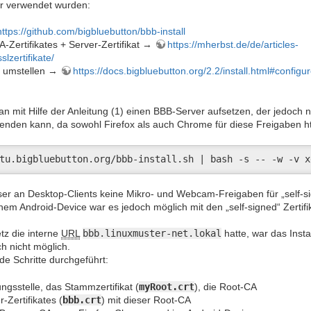
er verwendet wurden:
https://github.com/bigbluebutton/bbb-install
-Zertifikates + Server-Zertifikat →
https://mherbst.de/de/articles-
slzertifikate/
ps umstellen →
https://docs.bigbluebutton.org/2.2/install.html#configu
n mit Hilfe der Anleitung (1) einen BBB-Server aufsetzen, der jedoch n
den kann, da sowohl Firefox als auch Chrome für diese Freigaben ht
tu.bigbluebutton.org/bbb-install.sh | bash -s -- -w -v x
r an Desktop-Clients keine Mikro- und Webcam-Freigaben für „self-sig
einem Android-Device war es jedoch möglich mit den „self-signed“ Zert
tz die interne
URL
bbb.linuxmuster-net.lokal
hatte, war das Instal
ch nicht möglich.
e Schritte durchgeführt:
ungsstelle, das Stammzertifikat (
myRoot.crt
), die Root-CA
Zertifikates (
bbb.crt
) mit dieser Root-CA