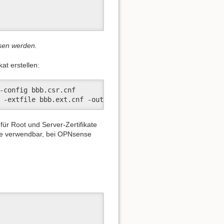
ssen werden.
at erstellen:
-config bbb.csr.cnf

 -extfile bbb.ext.cnf -out bbb.crt -days 3650 -sha256
für Root und Server-Zertifikate
ate verwendbar, bei OPNsense