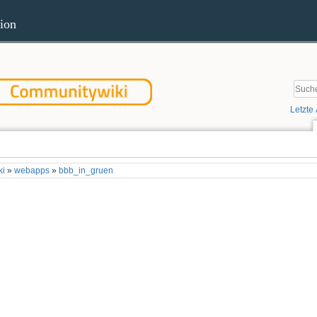
ion
Letzte
Quel
ki
»
webapps
»
bbb_in_gruen