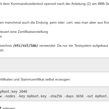
gt mit dem Kommandozeilentool openssl nach der Anleitung (2) am BBB-S
 haben manchmal auch die Endung .pem oder .cert, was man aber aus Ko
steuert eine Zertifikatserstellung
en
rzeichnis
/etc/ssl/lmn/
verwendet. Da nur ein Testsystem aufgebaut w
zt.
ifikates und Stammzertifikat selbst erzeugen:
yRoot.key 2048

w -nodes -key myRoot.key -sha256 -days 3650 -out myRoot.
f
anlegen: