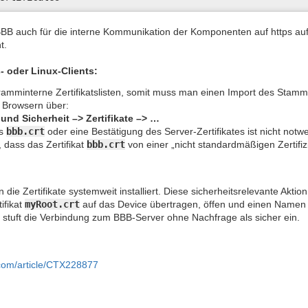
 BBB auch für die interne Kommunikation der Komponenten auf https auf
t.
 oder Linux-Clients:
mminterne Zertifikatslisten, somit muss man einen Import des Stamm-
n Browsern über:
und Sicherheit –> Zertifikate –> …
es
bbb.crt
oder eine Bestätigung des Server-Zertifikates ist nicht notw
, dass das Zertifikat
bbb.crt
von einer „nicht standardmäßigen Zertifizier
die Zertifikate systemweit installiert. Diese sicherheitsrelevante Akt
ifikat
myRoot.crt
auf das Device übertragen, öffen und einen Name
stuft die Verbindung zum BBB-Server ohne Nachfrage als sicher ein.
x.com/article/CTX228877