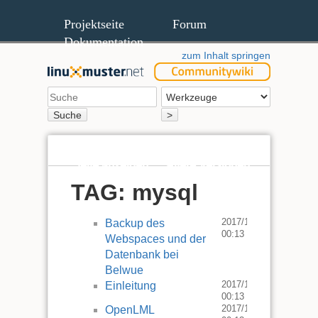
Projektseite
Forum
Dokumentation
zum Inhalt springen
Suche
>
Seite anzeigen
Ältere Versionen
TAG: mysql
2017/12/03
Backup des
00:13
Webspaces und der
Datenbank bei
Belwue
2017/12/03
Einleitung
00:13
2017/12/03
OpenLML