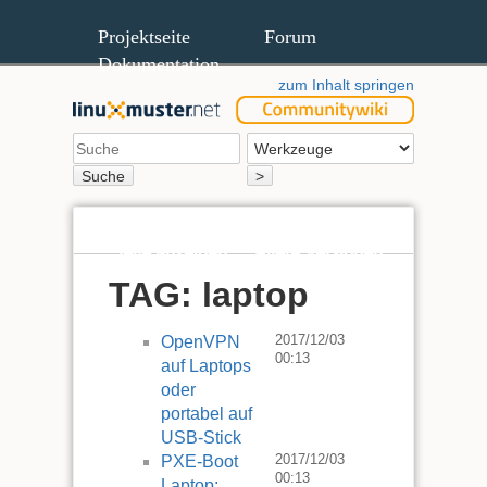
Projektseite
Forum
Dokumentation
zum Inhalt springen
Suche
>
Seite anzeigen
Ältere Versionen
TAG: laptop
2017/12/03
OpenVPN
00:13
auf Laptops
oder
portabel auf
USB-Stick
2017/12/03
PXE-Boot
00:13
Laptop: