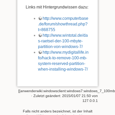
Links mit Hintergrundwissen dazu:
http://www.computerbase
.de/forum/showthread.php?
t=868755
http://www.wintotal.de/da
s-raetsel-der-100-mbyte-
partition-von-windows-7/
http://www.mydigitallife.in
fo/hack-to-remove-100-mb-
system-reserved-partition-
when-installing-windows-7/
[[anwenderwiki:windowsclient:windows7:windows_7_100mb
· Zuletzt geändert:
2015/01/07 21:50
von
127.0.0.1
Falls nicht anders bezeichnet, ist der Inhalt