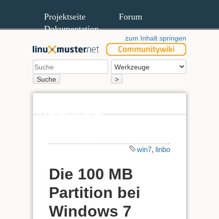
Projektseite
Forum
Dokumentation
zum Inhalt springen
Suche
>
Quelltext anzeigen
Ältere Versionen
win7
,
linbo
Die 100 MB
Partition bei
Windows 7