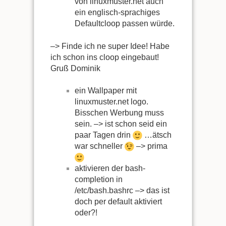
von linuxmuster.net auch
ein englisch-sprachiges
Defaultcloop passen würde.
–> Finde ich ne super Idee! Habe
ich schon ins cloop eingebaut!
Gruß Dominik
ein Wallpaper mit
linuxmuster.net logo.
Bisschen Werbung muss
sein. –> ist schon seid ein
paar Tagen drin
…ätsch
war schneller
–> prima
aktivieren der bash-
completion in
/etc/bash.bashrc –> das ist
doch per default aktiviert
oder?!