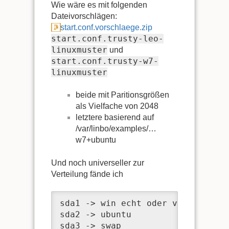
Wie wäre es mit folgenden
Dateivorschlägen:
start.conf.vorschlaege.zip
start.conf.trusty-leo-
linuxmuster
und
start.conf.trusty-w7-
linuxmuster
beide mit Paritionsgrößen
als Vielfache von 2048
letztere basierend auf
/var/linbo/examples/…
w7+ubuntu
Und noch universeller zur
Verteilung fände ich
sda1 -> win echt oder vm

sda2 -> ubuntu

sda3 -> swap
