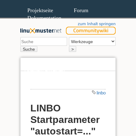
Projektseite
Forum
Dokumentation
zum Inhalt springen
Suche
>
Quelltext anzeigen
Ältere Versionen
linbo
LINBO
Startparameter
"autostart=..."