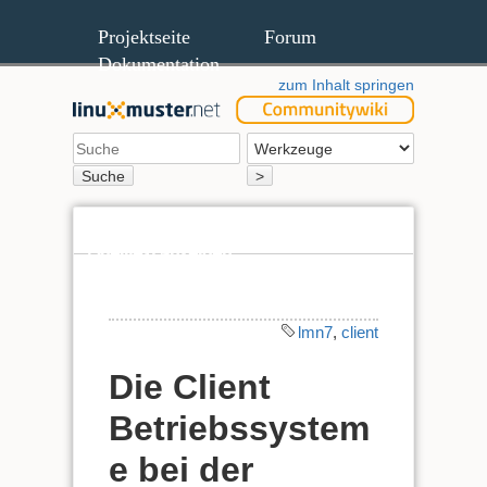
Projektseite
Forum
Dokumentation
zum Inhalt springen
Suche
>
Quelltext anzeigen
Ältere Versionen
lmn7
,
client
Die Client
Betriebssystem
e bei der