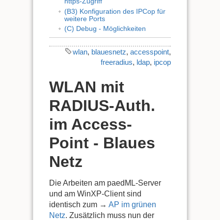
https-Zugriff
(B3) Konfiguration des IPCop für
weitere Ports
(C) Debug - Möglichkeiten
wlan
,
blauesnetz
,
accesspoint
,
freeradius
,
ldap
,
ipcop
WLAN mit
RADIUS-Auth.
im Access-
Point - Blaues
Netz
Die Arbeiten am paedML-Server
und am WinXP-Client sind
identisch zum →
AP im grünen
Netz
. Zusätzlich muss nun der