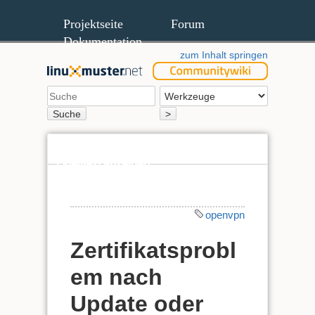
Projektseite
Forum
Dokumentation
zum Inhalt springen
Suche
>
Quelltext anzeigen
Ältere Versionen
openvpn
Zertifikatsprobl
em nach
Update oder