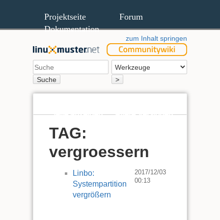
Projektseite
Forum
Dokumentation
zum Inhalt springen
Suche
>
Seite anzeigen
Ältere Versionen
TAG:
vergroessern
2017/12/03
Linbo:
00:13
Systempartition
vergrößern