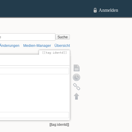
Anmelden
Suche
 Änderungen
Medien-Manager
Übersicht
[[tag:identd]]
eite anzeigen
Ältere Versionen
Seite anzeigen
Ältere Versionen
Links hierher
Nach oben
[[tag:identd]]