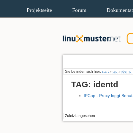
Projektseite
Forum
Dokumentat
Sie befinden sich hier:
start
»
tag
»
identd
TAG: identd
IPCop - Proxy loggt Benu
Zuletzt angesehen: