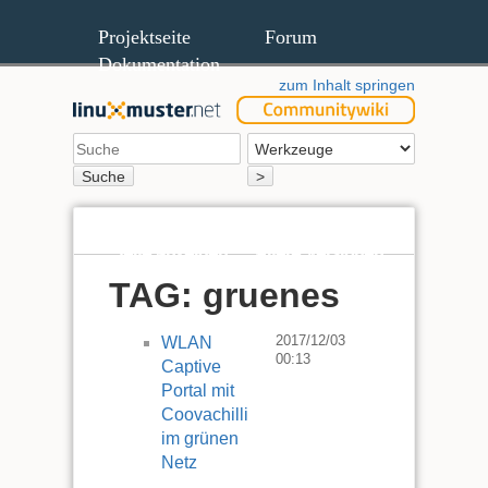
Projektseite
Forum
Dokumentation
zum Inhalt springen
Suche
>
Seite anzeigen
Ältere Versionen
TAG: gruenes
2017/12/03
WLAN
00:13
Captive
Portal mit
Coovachilli
im grünen
Netz